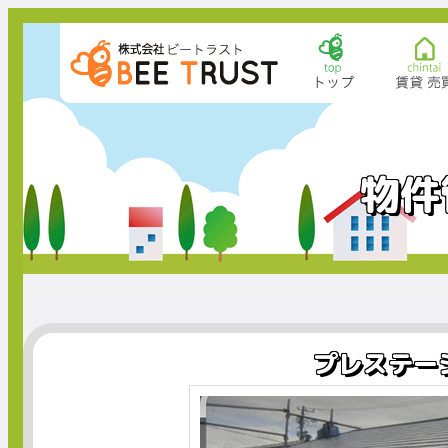
物件
プレステー